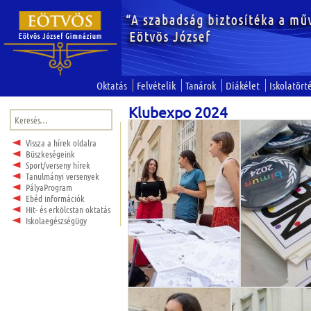
Oktatás
Felvételik
Tanárok
Diákélet
Iskolatört
Klubexpo 2024
Keresés:
Vissza a hírek oldalra
Büszkeségeink
Sport/verseny hírek
Tanulmányi versenyek
PályaProgram
Ebéd információk
Hit- és erkölcstan oktatás
Iskolaegészségügy