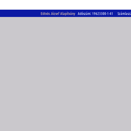
Eötvös József Alapítvány
Adószám: 19623300-1-41 Számlasz