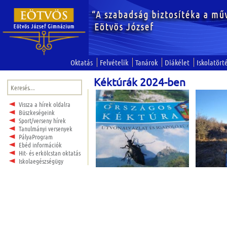
Oktatás
Felvételik
Tanárok
Diákélet
Iskolatört
Kéktúrák 2024-ben
Keresés:
Vissza a hírek oldalra
Büszkeségeink
Sport/verseny hírek
Tanulmányi versenyek
PályaProgram
Ebéd információk
Hit- és erkölcstan oktatás
Iskolaegészségügy