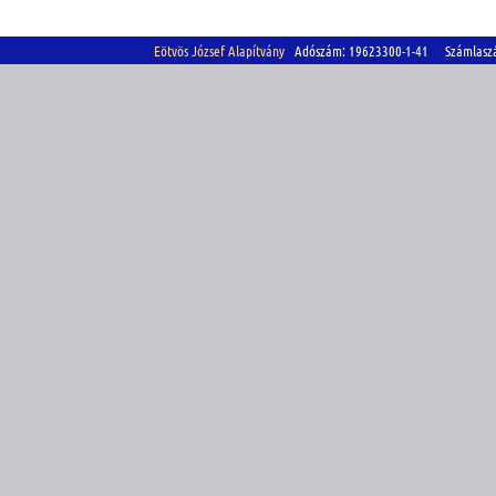
Eötvös József Alapítvány
Adószám: 19623300-1-41 Számlasz