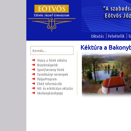
Oktatás
Felvételik
T
Kéktúra a Bakony
Keresés:
Vissza a hírek oldalra
Büszkeségeink
Sport/verseny hírek
Tanulmányi versenyek
PályaProgram
Ebéd információk
Hit- és erkölcstan oktatás
Iskolaegészségügy