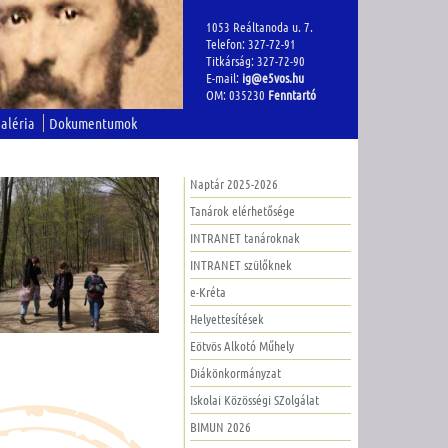
1053 Reáltanoda u. 7.
Telefon: 327-72-91
Titkárság: 327-72-90
E-mail:
ig@e5vos.hu
OM: 035230
Fenntartó
aléria
Dokumentumok
Naptár 2025-2026
Tanárok elérhetősége
INTRANET tanároknak
INTRANET szülőknek
e-Kréta
Helyettesítések
Eötvös Alkotó Műhely
Diákönkormányzat
Iskolai Közösségi SZolgálat
BIMUN 2026