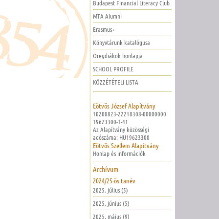
Budapest Financial Literacy Club
MTA Alumni
Erasmus+
Könyvtárunk katalógusa
Öregdiákok honlapja
SCHOOL PROFILE
KÖZZÉTÉTELI LISTA
Eötvös József Alapítvány
10200823-22218308-00000000
19623300-1-41
Az Alapítvány közösségi
adószáma: HU19623300
Eötvös Szellem Alapítvány
Honlap és információk
Archívum
2024/25-ös tanév
2025. július (5)
2025. június (5)
2025. május (9)