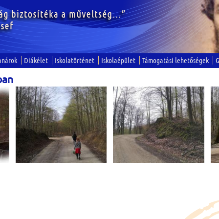
anárok
Diákélet
Iskolatörténet
Iskolaépület
Támogatási lehetőségek
G
ban