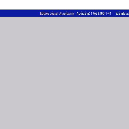
Eötvös József Alapítvány
Adószám: 19623300-1-41 Számlasz