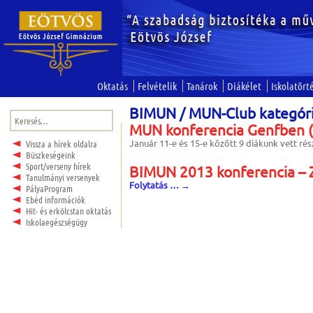
Oktatás
Felvételik
Tanárok
Diákélet
Iskolatört
BIMUN / MUN-Club kategóri
Keresés:
MUN konferencia Genfben
Január 11-e és 15-e között 9 diákunk vett ré
Vissza a hírek oldalra
Büszkeségeink
Sport/verseny hírek
BIMUN 2013 konferencia – 
Tanulmányi versenyek
Folytatás …
→
PályaProgram
Ebéd információk
Hit- és erkölcstan oktatás
Bejegyzések
Iskolaegészségügy
navigációja