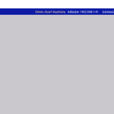
Eötvös József Alapítvány
Adószám: 19623300-1-41 Számlasz