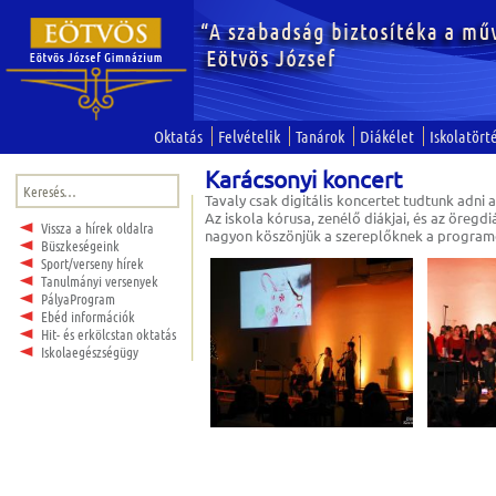
Oktatás
Felvételik
Tanárok
Diákélet
Iskolatört
Karácsonyi koncert
Keresés:
Tavaly csak digitális koncertet tudtunk adn
Az iskola kórusa, zenélő diákjai, és az öreg
Vissza a hírek oldalra
nagyon köszönjük a szereplőknek a program
Büszkeségeink
Sport/verseny hírek
Tanulmányi versenyek
PályaProgram
Ebéd információk
Hit- és erkölcstan oktatás
Iskolaegészségügy