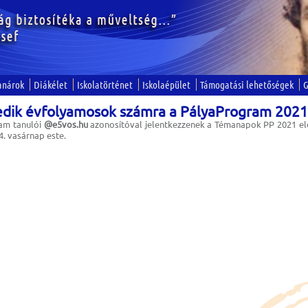
anárok
Diákélet
Iskolatörténet
Iskolaépület
Támogatási lehetőségek
G
edik évfolyamosok számra a PályaProgram 2021
yam tanulói
@e5vos.hu
azonosítóval jelentkezzenek a Témanapok PP 2021 e
4. vasárnap este.