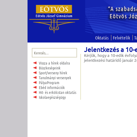
Oktatás
Felvételik
T
Jelentkezés a 10-
Keresés:
Kérjük, hogy a 10-edik évfol
jelentkezési határidő január 2
Vissza a hírek oldalra
Büszkeségeink
Sport/verseny hírek
Tanulmányi versenyek
PályaProgram
Ebéd információk
Hit- és erkölcstan oktatás
Iskolaegészségügy