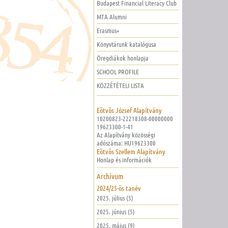
Budapest Financial Literacy Club
MTA Alumni
Erasmus+
Könyvtárunk katalógusa
Öregdiákok honlapja
SCHOOL PROFILE
KÖZZÉTÉTELI LISTA
Eötvös József Alapítvány
10200823-22218308-00000000
19623300-1-41
Az Alapítvány közösségi
adószáma: HU19623300
Eötvös Szellem Alapítvány
Honlap és információk
Archívum
2024/25-ös tanév
2025. július (5)
2025. június (5)
2025. május (9)