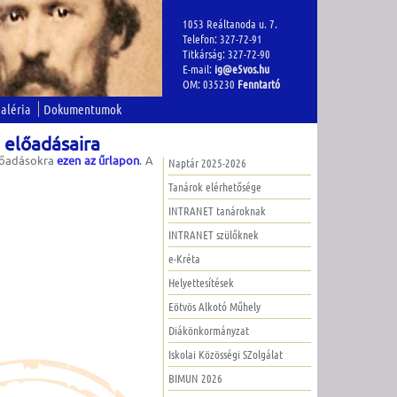
1053 Reáltanoda u. 7.
Telefon: 327-72-91
Titkárság: 327-72-90
E-mail:
ig@e5vos.hu
OM: 035230
Fenntartó
aléria
Dokumentumok
 előadásaira
lőadásokra
ezen az űrlapon
. A
Naptár 2025-2026
Tanárok elérhetősége
INTRANET tanároknak
INTRANET szülőknek
e-Kréta
Helyettesítések
Eötvös Alkotó Műhely
Diákönkormányzat
Iskolai Közösségi SZolgálat
BIMUN 2026