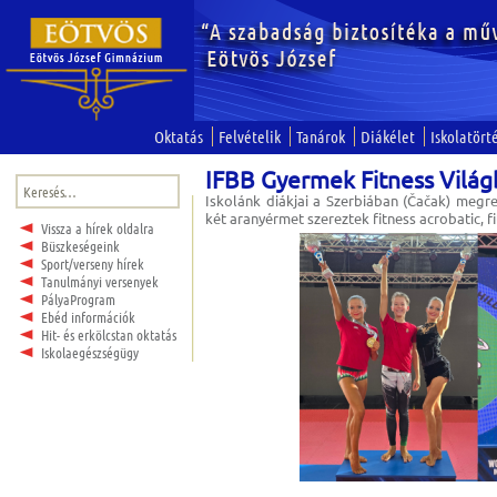
Oktatás
Felvételik
Tanárok
Diákélet
Iskolatört
IFBB Gyermek Fitness Vilá
Keresés:
Iskolánk diákjai a Szerbiában (Čačak) megr
két aranyérmet szereztek fitness acrobatic, fi
Vissza a hírek oldalra
Büszkeségeink
Sport/verseny hírek
Tanulmányi versenyek
PályaProgram
Ebéd információk
Hit- és erkölcstan oktatás
Iskolaegészségügy