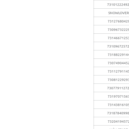
7310122249
SNOWLOVER
7312768042
7309673222
7314667125
7310967257
7318822914
7307490445
7311279114
7308122929
7307791127
7319707156
7314381610
7318784099
7320419457