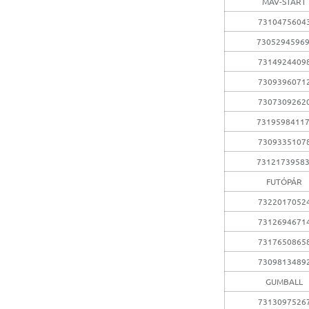
MÁV-START
7310475604
7305294596
7314924409
7309396071
7307309262
7319598411
7309335107
7312173958
FUTÓPÁR
7322017052
7312694671
7317650865
7309813489
GUMBALL
7313097526