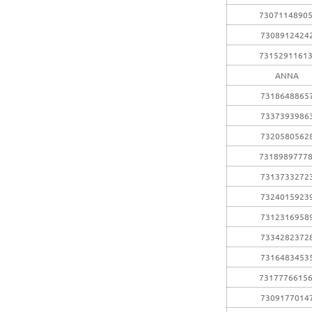
7307114890
7308912424
7315291161
ANNA
7318648865
7337393986
7320580562
7318989777
7313733272
7324015923
7312316958
7334282372
7316483453
7317776615
7309177014