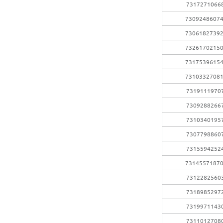
7317271066
7309248607
7306182739
7326170215
7317539615
7310332708
7319111970
7309288266
7310340195
7307798860
7315594252
7314557187
7312282560
7318985297
7319971143
7311012708