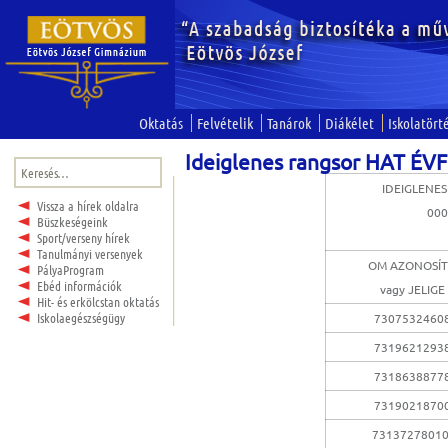
Oktatás
Felvételik
Tanárok
Diákélet
Iskolatört
Ideiglenes rangsor HAT ÉV
Keresés:
IDEIGLENE
Vissza a hírek oldalra
00
Büszkeségeink
Sport/verseny hírek
Tanulmányi versenyek
OM AZONOSÍ
PályaProgram
Ebéd információk
vagy JELIGE
Hit- és erkölcstan oktatás
Iskolaegészségügy
7307532460
7319621293
7318638877
7319021870
7313727801