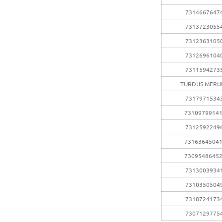
7314667647
7313723055
7312363105
7312696104
7311594273
TURDUS MERU
7317971534
7310979914
7312592249
7316364504
7309548645
7313003934
7310350504
7318724173
7307129775