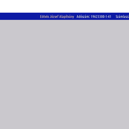
Eötvös József Alapítvány
Adószám: 19623300-1-41 Számlasz