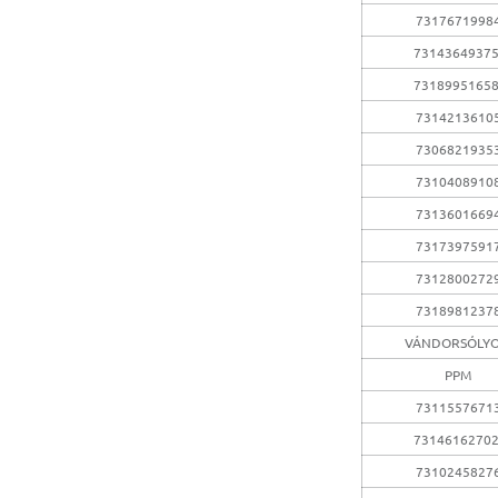
7317671998
7314364937
7318995165
7314213610
7306821935
7310408910
7313601669
7317397591
7312800272
7318981237
VÁNDORSÓLY
PPM
7311557671
7314616270
7310245827