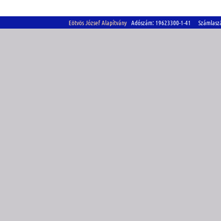
Eötvös József Alapítvány
Adószám: 19623300-1-41 Számlasz