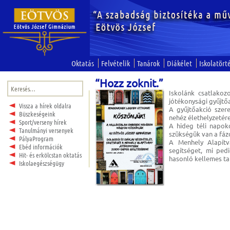
Oktatás
Felvételik
Tanárok
Diákélet
Iskolatört
“Hozz zoknit.”
Keresés:
Iskolánk csatlakoz
jótékonysági gyűjtő
Vissza a hírek oldalra
A gyűjtőakció szer
Büszkeségeink
nehéz élethelyzetér
Sport/verseny hírek
A hideg téli napo
Tanulmányi versenyek
szükségük van a fáz
PályaProgram
A Menhely Alapítv
Ebéd információk
segítséget, mi ped
Hit- és erkölcstan oktatás
hasonló kellemes t
Iskolaegészségügy