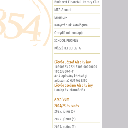
Budapest Financial Literacy Club
MTA Alumni
Erasmus+
Könyvtárunk katalógusa
Öregdiákok honlapja
SCHOOL PROFILE
KÖZZÉTÉTELI LISTA
Eötvös József Alapítvány
10200823-22218308-00000000
19623300-1-41
Az Alapítvány közösségi
adószáma: HU19623300
Eötvös Szellem Alapítvány
Honlap és információk
Archívum
2024/25-ös tanév
2025. július (5)
2025. június (5)
2025. május (9)