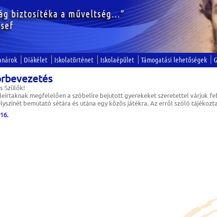
anárok
Diákélet
Iskolatörténet
Iskolaépület
Támogatási lehetőségek
G
örbevezetés
s Szülők!
leírtaknak megfelelően a szóbelire bejutott gyerekeket szeretettel várjuk f
elyszínét bemutató sétára és utána egy közös játékra. Az erről szóló tájékozt
16.