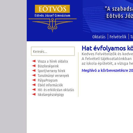
Oktatás
Felvételik
T
Hat évfolyamos k
Keresés:
Kedves Felvételizők és kedve
A felvételi tájékoztatónkban 
Vissza a hírek oldalra
az iskola épületét, a vizsga h
Büszkeségeink
Meghívó a körbevezetésre 20
Sport/verseny hírek
Tanulmányi versenyek
PályaProgram
Ebéd információk
Hit- és erkölcstan oktatás
Iskolaegészségügy