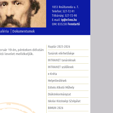
1053 Reáltanoda u. 7.
Telefon: 327-72-91
Titkárság: 327-72-90
E-mail:
ig@e5vos.hu
OM: 035230
Fenntartó
aléria
Dokumentumok
Naptár 2025-2026
ebruár 19-én, pénteken délután
Tanárok elérhetősége
ató levelet mellékeljük.
INTRANET tanároknak
INTRANET szülőknek
e-Kréta
Helyettesítések
Eötvös Alkotó Műhely
Diákönkormányzat
Iskolai Közösségi SZolgálat
BIMUN 2026