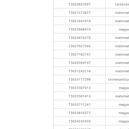
73020857697
történe
73021573877
matemat
73021641019
matemat
73023968410
magya
73024476278
matemat
73027027266
matemat
73027182147
matemat
73029394747
matemat
73031245216
matemat
73033117298
természettu
73033307013
magya
73033501413
matemat
73033711241
magya
73033810277
magya
73034243476
magya