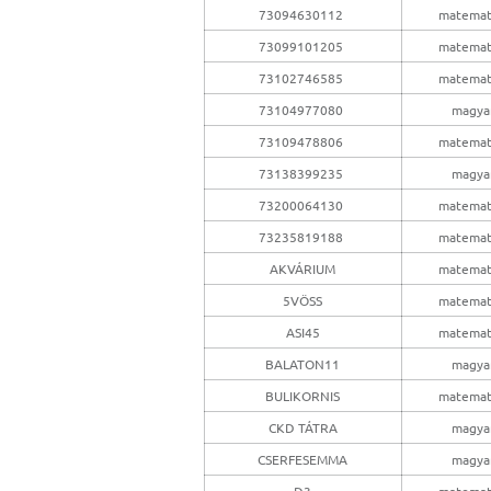
73094630112
matemat
73099101205
matemat
73102746585
matemat
73104977080
magya
73109478806
matemat
73138399235
magya
73200064130
matemat
73235819188
matemat
AKVÁRIUM
matemat
5VÖSS
matemat
ASI45
matemat
BALATON11
magya
BULIKORNIS
matemat
CKD TÁTRA
magya
CSERFESEMMA
magya
D3
matemat