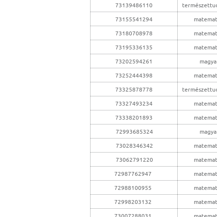
73139486110
természettu
73155541294
matemat
73180708978
matemat
73195336135
matemat
73202594261
magya
73252444398
matemat
73325878778
természettu
73327493234
matemat
73338201893
matemat
72993685324
magya
73028346342
matemat
73062791220
matemat
72987762947
matemat
72988100955
matemat
72998203132
matemat
73007288031
matemat