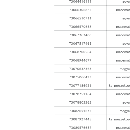
73064416111
magya
73066306825
matemat
73066510711
magya
73066570658
matemat
73067363488
matemat
73067517468
magya
73068700564
matemat
73068944677
matemat
73070632363
magya
73075066423
matemat
73077186921
természettu
73078751164
matemat
73078805363
magya
73082651675
magya
73087927445
természettu
73089576652
matemat