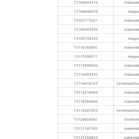
73103644374
matemat
73104646678
magya
73107775561
matemat
73109582439
matemat
73109758345
magya
73110765001
matemat
73115308211
magya
73115990026
matemat
73116403135
matemat
73116416723
természettu
73116518966
matemat
73118284866
matemat
73119397855
természettu
73120654561
történe
73121181163
matemat
73121266814
matemat