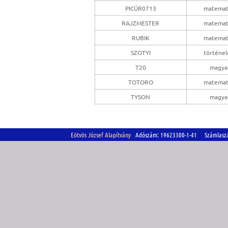
PICÚR0713
matemat
RAJZMESTER
matemat
RUBIK
matemat
SZOTYI
történe
T20
magya
TOTORO
matemat
TYSON
magya
Eötvös József Alapítvány
Adószám: 19623300-1-41 Számlasz