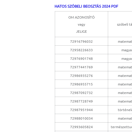
HATOS SZÓBELI BEOSZTÁS 2024 PDF
OM AZONOSÍTÓ
vagy
szóbeli t
JELIGE
72916796032
matemat
72958226633
magya
72976901748
magya
72977441769
matemat
72986935276
matemat
72986955715
matemat
72987092732
matemat
72987728749
matemat
72987951944
történe
72988010034
matemat
72993605824
természettu