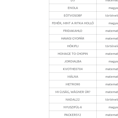
ENOLA
magya
EÖTVOSOBF
történe
FEHÉR, MINT A RITKA HOLLÓ
magya
FRIDAKAHLO
matemat
HAVASI GYOPÁR
matemat
HÓKIFLI
történe
HOMAGE TO CHOPIN
matemat
JORDIALBA
magya
KVOTHE0704
matemat
MÁLNA
matemat
METRO90
matemat
MI ÚJSÁG, WÁGNER ÚR?
matemat
NADAL22
történe
NYUSZIFÜL-6
magya
PACKERS12
matemat