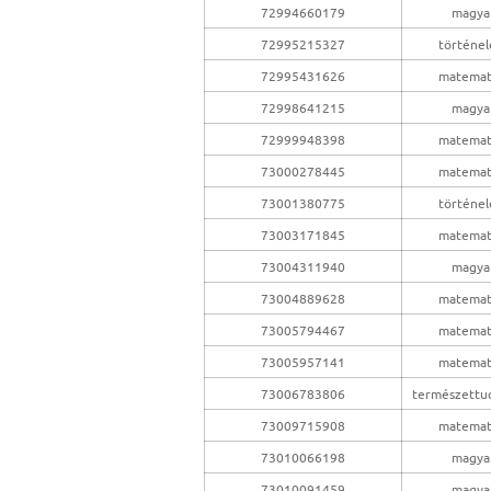
72994660179
magya
72995215327
történe
72995431626
matemat
72998641215
magya
72999948398
matemat
73000278445
matemat
73001380775
történe
73003171845
matemat
73004311940
magya
73004889628
matemat
73005794467
matemat
73005957141
matemat
73006783806
természettu
73009715908
matemat
73010066198
magya
73010091459
magya