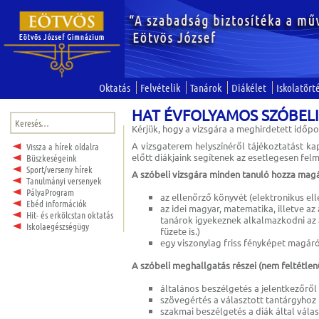
Oktatás
Felvételik
Tanárok
Diákélet
Iskolatört
HAT ÉVFOLYAMOS SZÓBELI
Keresés:
Kérjük, hogy a vizsgára a meghirdetett időpo
A vizsgaterem helyszínéről tájékoztatást ka
Vissza a hírek oldalra
előtt diákjaink segítenek az esetlegesen f
Büszkeségeink
Sport/verseny hírek
A szóbeli vizsgára minden tanuló hozza magá
Tanulmányi versenyek
PályaProgram
az ellenőrző könyvét (elektronikus el
Ebéd információk
az idei magyar, matematika, illetve az 
Hit- és erkölcstan oktatás
tanárok igyekeznek alkalmazkodni az 
Iskolaegészségügy
füzete is.)
egy viszonylag friss fényképet magár
A szóbeli meghallgatás részei (nem feltétlen
általános beszélgetés a jelentkezőről 
szövegértés a választott tantárgyhoz
szakmai beszélgetés a diák által vála