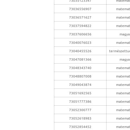
73035123347
matemat
73036556907
matemat
73036571627
matemat
73037594822
matemat
73037606656
magya
73040076023
matemat
73040455526
természettu
73047081366
magya
73048343740
matemat
73048807008
matemat
73049043874
matemat
73051692565
matemat
73051777386
matemat
73052300777
matemat
73052618983
matemat
73052854452
matemat