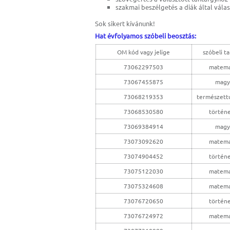
szakmai beszélgetés a diák által vála
Sok sikert kívánunk!
Hat évfolyamos szóbeli beosztás:
OM kód vagy jelige
szóbeli t
73062297503
matema
73067455875
magy
73068219353
természet
73068530580
történ
73069384914
magy
73073092620
matema
73074904452
történ
73075122030
matema
73075324608
matema
73076720650
történ
73076724972
matema