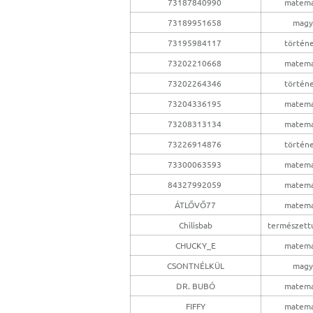
73187840990
matema
73189951658
magy
73195984117
történ
73202210668
matema
73202264346
történ
73204336195
matema
73208313134
matema
73226914876
történ
73300063593
matema
84327992059
matema
ÁTLŐVŐ77
matema
Chilisbab
természet
CHUCKY_E
matema
CSONTNÉLKÜL
magy
DR. BUBÓ
matema
FIFFY
matema