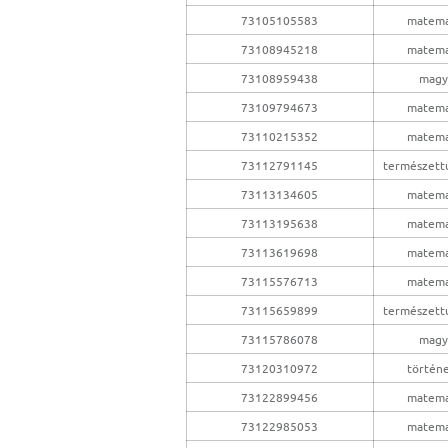
73105105583
matema
73108945218
matema
73108959438
magy
73109794673
matema
73110215352
matema
73112791145
természet
73113134605
matema
73113195638
matema
73113619698
matema
73115576713
matema
73115659899
természet
73115786078
magy
73120310972
történ
73122899456
matema
73122985053
matema