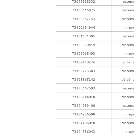
73099828332
matema
73100616975
matema
73100657753
matema
73100694944
magy
73101681305
matema
73102020419
matema
73102065493
magy
73102458276
történ
73102773303
matema
73103365242
történ
73103667593
matema
73103744010
matema
73104089108
matema
73104236508
magy
73104406018
matema
73104756043
magy