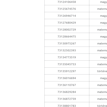
73124106458
magy
73125674576
matema
73126946714
magy
73127680429
magy
73128002729
matema
73128664475
magy
73130975267
matema
73132502393
matema
73134773519
magy
73135045753
matema
73135912297
történ
73136016694
magy
73136110767
matema
73136829284
matema
73136872759
matema
73138801783
történ