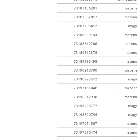
73187106201
történ
73187502017
matema
73187705412
magy
73188229144
matema
73188319706
matema
73189812378
matema
73189993498
matema
73190218700
történ
73190227512
magy
73193165048
történ
73196212938
matema
73196493777
magy
73196890795
magy
73197071567
matema
73197870474
matema