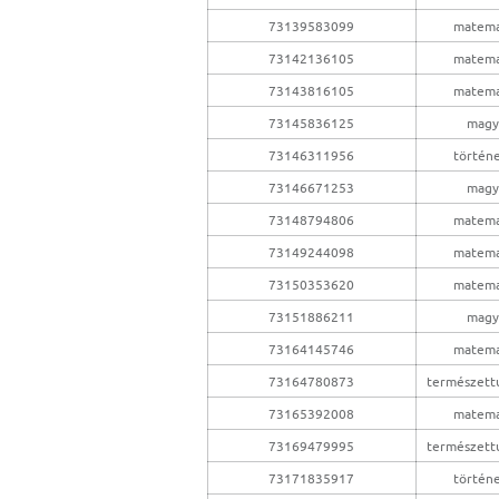
73139583099
matema
73142136105
matema
73143816105
matema
73145836125
magy
73146311956
történ
73146671253
magy
73148794806
matema
73149244098
matema
73150353620
matema
73151886211
magy
73164145746
matema
73164780873
természet
73165392008
matema
73169479995
természet
73171835917
történ