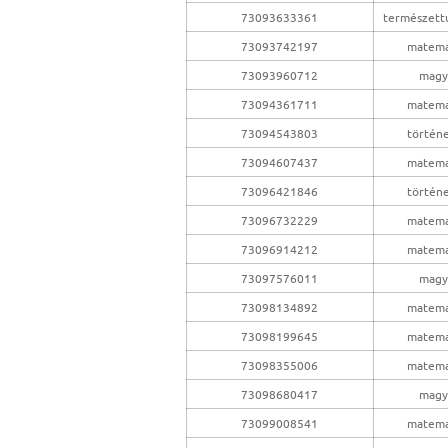
73093633361
természet
73093742197
matema
73093960712
magy
73094361711
matema
73094543803
történ
73094607437
matema
73096421846
történ
73096732229
matema
73096914212
matema
73097576011
magy
73098134892
matema
73098199645
matema
73098355006
matema
73098680417
magy
73099008541
matema