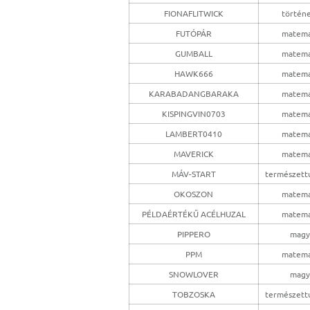
FIONAFLITWICK
történ
FUTÓPÁR
matema
GUMBALL
matema
HAWK666
matema
KARABADANGBARAKA
matema
KISPINGVIN0703
matema
LAMBERT0410
matema
MAVERICK
matema
MÁV-START
természet
OKOSZON
matema
PÉLDAÉRTÉKŰ ACÉLHUZAL
matema
PIPPERO
magy
PPM
matema
SNOWLOVER
magy
TOBZOSKA
természet