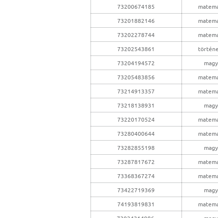
73200674185
matema
73201882146
matema
73202278744
matema
73202543861
történ
73204194572
magy
73205483856
matema
73214913357
matema
73218138931
magy
73220170524
matema
73280400644
matema
73282855198
magy
73287817672
matema
73368367274
matema
73422719369
magy
74193819831
matema
73024314986
magy