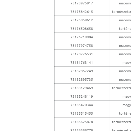
73173975917
matema
73175842615
természet
73175859612
matema
73176508658
történ
73176719984
matema
73177974758
matema
73178776531
matema
73181763141
magy
73182867249
matema
73182895735
matema
73183129469
természet
73185248119
magy
73185470344
magy
73185515455
történ
73185625878
természet
73186388778
természet