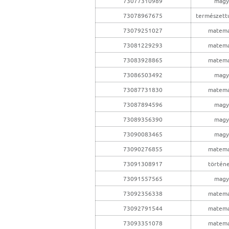
73077310989
magy
73078967675
természet
73079251027
matema
73081229293
matema
73083928865
matema
73086503492
magy
73087731830
matema
73087894596
magy
73089356390
magy
73090083465
magy
73090276855
matema
73091308917
történ
73091557565
magy
73092356338
matema
73092791544
matema
73093351078
matema