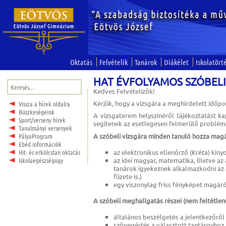
Oktatás
Felvételik
Tanárok
Diákélet
Iskolatört
HAT ÉVFOLYAMOS SZÓBELI
Keresés:
Kedves Felvételizők!
Kérjük, hogy a vizsgára a meghirdetett időpo
Vissza a hírek oldalra
Büszkeségeink
A vizsgaterem helyszínéről tájékoztatást k
Sport/verseny hírek
segítenek az esetlegesen felmerülő problé
Tanulmányi versenyek
A szóbeli vizsgára minden tanuló hozza magá
PályaProgram
Ebéd információk
az elektronikus ellenőrző (Kréta) kin
Hit- és erkölcstan oktatás
az idei magyar, matematika, illetve az 
Iskolaegészségügy
tanárok igyekeznek alkalmazkodni az 
füzete is.)
egy viszonylag friss fényképet magáró
A szóbeli meghallgatás részei (nem feltétlen
általános beszélgetés a jelentkezőről 
szövegértés a választott tantárgyhoz