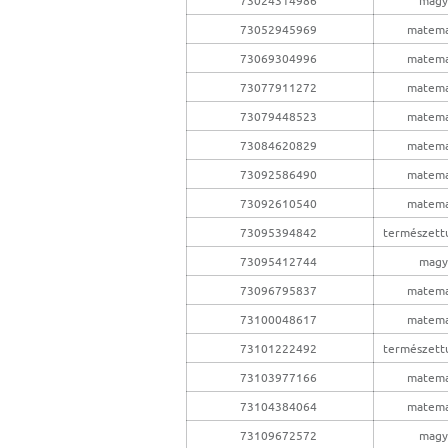
73052945969
matema
73069304996
matema
73077911272
matema
73079448523
matema
73084620829
matema
73092586490
matema
73092610540
matema
73095394842
természet
73095412744
magy
73096795837
matema
73100048617
matema
73101222492
természet
73103977166
matema
73104384064
matema
73109672572
magy