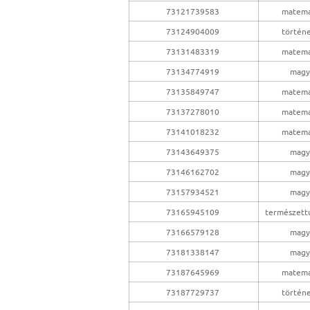
73121739583
matema
73124904009
történ
73131483319
matema
73134774919
magy
73135849747
matema
73137278010
matema
73141018232
matema
73143649375
magy
73146162702
magy
73157934521
magy
73165945109
természet
73166579128
magy
73181338147
magy
73187645969
matema
73187729737
történ