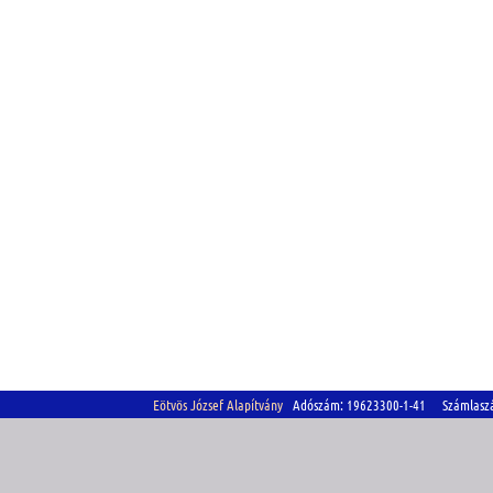
Eötvös József Alapítvány
Adószám: 19623300-1-41 Számlasz