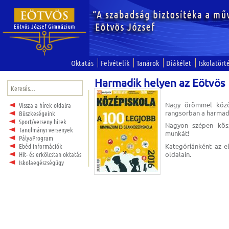
Oktatás
Felvételik
Tanárok
Diákélet
Iskolatört
Harmadik helyen az Eötvös
Keresés:
Nagy örömmel közöl
Vissza a hírek oldalra
rangsorban a harmadi
Büszkeségeink
Sport/verseny hírek
Nagyon szépen kösz
Tanulmányi versenyek
munkát!
PályaProgram
Kategóriánként az e
Ebéd információk
oldalain.
Hit- és erkölcstan oktatás
Iskolaegészségügy