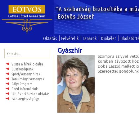
Oktatás
Felvételik
Tanárok
Diákélet
Iskolatört
Gyászhír
Keresés:
Szomorú szívvel vettü
korában távozott közü
Vissza a hírek oldalra
Doba László mellett i
Büszkeségeink
Szeretettel gondolunk 
Sport/verseny hírek
Tanulmányi versenyek
PályaProgram
Ebéd információk
Hit- és erkölcstan oktatás
Iskolaegészségügy