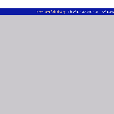
Eötvös József Alapítvány
Adószám: 19623300-1-41 Számlasz