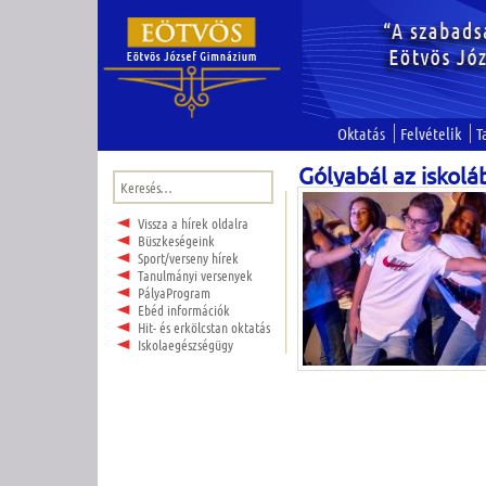
Oktatás
Felvételik
T
Gólyabál az iskolá
Keresés:
Vissza a hírek oldalra
Büszkeségeink
Sport/verseny hírek
Tanulmányi versenyek
PályaProgram
Ebéd információk
Hit- és erkölcstan oktatás
Iskolaegészségügy