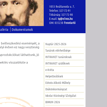
1053 Reáltanoda u. 7.
Telefon: 327-72-91
Titkárság: 327-72-90
E-mail:
ig@e5vos.hu
OM: 035230
Fenntartó
aléria
Dokumentumok
 beilleszkedési eseményét, a
Naptár 2025-2026
alyi évben ez nagy veszteség
Tanárok elérhetősége
yprodukciókat láthattunk, jó
INTRANET tanároknak
eklés visszaidézte a
INTRANET szülőknek
e-Kréta
Helyettesítések
Eötvös Alkotó Műhely
Diákönkormányzat
Iskolai Közösségi SZolgálat
BIMUN 2026