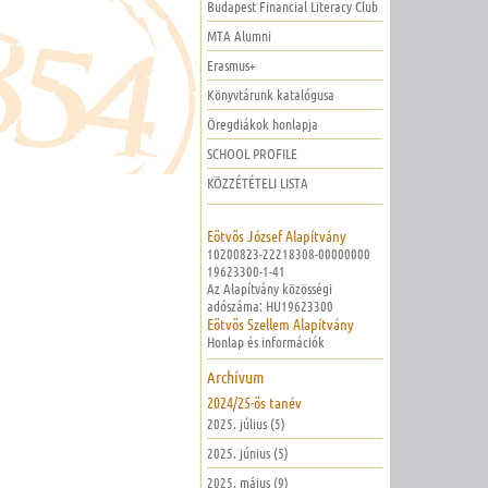
Budapest Financial Literacy Club
MTA Alumni
Erasmus+
Könyvtárunk katalógusa
Öregdiákok honlapja
SCHOOL PROFILE
KÖZZÉTÉTELI LISTA
Eötvös József Alapítvány
10200823-22218308-00000000
19623300-1-41
Az Alapítvány közösségi
adószáma: HU19623300
Eötvös Szellem Alapítvány
Honlap és információk
Archívum
2024/25-ös tanév
2025. július (5)
2025. június (5)
2025. május (9)