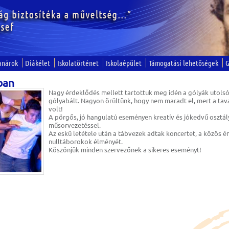
anárok
Diákélet
Iskolatörténet
Iskolaépület
Támogatási lehetőségek
G
ban
Nagy érdeklődés mellett tartottuk meg idén a gólyák utolsó
gólyabált. Nagyon örültünk, hogy nem maradt el, mert a tav
volt!
A pörgős, jó hangulatú eseményen kreatív és jókedvű osztál
műsorvezetéssel.
Az eskü letétele után a tábvezek adtak koncertet, a közös én
nulltáborokok élményét.
Köszönjük minden szervezőnek a sikeres eseményt!