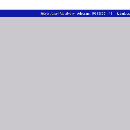
Eötvös József Alapítvány
Adószám: 19623300-1-41 Számlasz