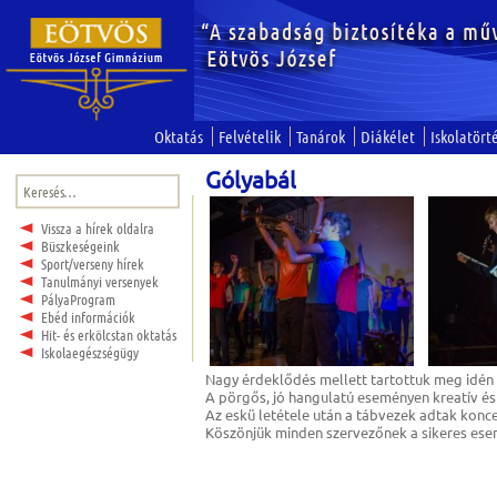
Oktatás
Felvételik
Tanárok
Diákélet
Iskolatört
Gólyabál
Keresés:
Vissza a hírek oldalra
Büszkeségeink
Sport/verseny hírek
Tanulmányi versenyek
PályaProgram
Ebéd információk
Hit- és erkölcstan oktatás
Iskolaegészségügy
Nagy érdeklődés mellett tartottuk meg idén 
A pörgős, jó hangulatú eseményen kreatív és
Az eskü letétele után a tábvezek adtak konce
Köszönjük minden szervezőnek a sikeres ese