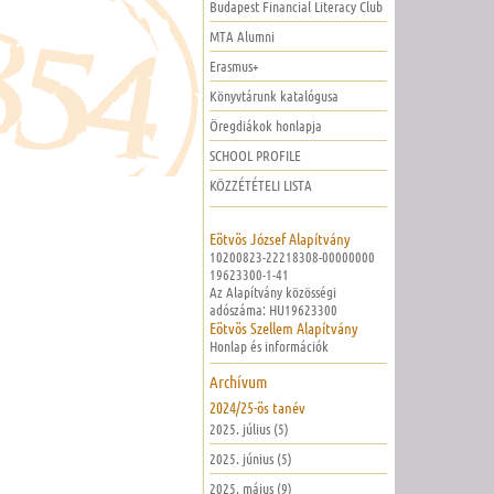
Budapest Financial Literacy Club
MTA Alumni
Erasmus+
Könyvtárunk katalógusa
Öregdiákok honlapja
SCHOOL PROFILE
KÖZZÉTÉTELI LISTA
Eötvös József Alapítvány
10200823-22218308-00000000
19623300-1-41
Az Alapítvány közösségi
adószáma: HU19623300
Eötvös Szellem Alapítvány
Honlap és információk
Archívum
2024/25-ös tanév
2025. július (5)
2025. június (5)
2025. május (9)