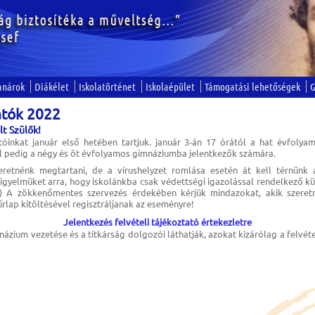
anárok
Diákélet
Iskolatörténet
Iskolaépület
Támogatási lehetőségek
G
atók 2022
lt Szülők!
atóinkat január első hetében tartjuk. január 3-án 17 órától a hat évfoly
ól pedig a négy és öt évfolyamos gimnáziumba jelentkezők számára.
retnénk megtartani, de a vírushelyzet romlása esetén át kell térnünk a
 figyelmüket arra, hogy iskolánkba csak védettségi igazolással rendelkező k
!) A zökkenőmentes szervezés érdekében kérjük mindazokat, akik szeretn
űrlap kitöltésével regisztráljanak az eseményre!
Jelentkezés felvételi tájékoztató értekezletre
ázium vezetése és a titkárság dolgozói láthatják, azokat kizárólag a felvétel
!