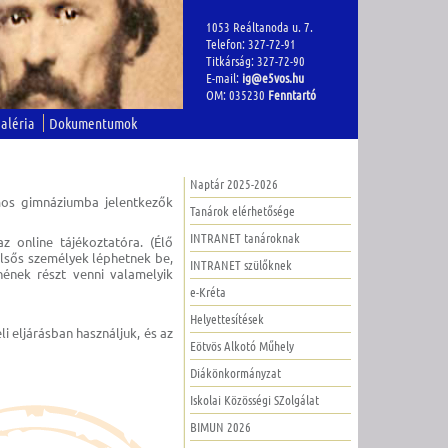
1053 Reáltanoda u. 7.
Telefon: 327-72-91
Titkárság: 327-72-90
E-mail:
ig@e5vos.hu
OM: 035230
Fenntartó
aléria
Dokumentumok
Naptár 2025-2026
amos gimnáziumba jelentkezők
Tanárok elérhetősége
INTRANET tanároknak
z online tájékoztatóra. (Élő
ülsős személyek léphetnek be,
INTRANET szülőknek
ének részt venni valamelyik
e-Kréta
Helyettesítések
i eljárásban használjuk, és az
Eötvös Alkotó Műhely
Diákönkormányzat
Iskolai Közösségi SZolgálat
BIMUN 2026