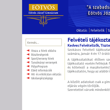
Oktatás
Felvételik
T
Felvételi tájékozt
Keresés:
Kedves Felvételizők, Tiszte
Szokásos felvételi tájékozt
Vissza a hírek oldalra
számára, január 4-én 17 órát
Büszkeségeink
Sport/verseny hírek
A tájékoztatókat élőben sze
Tanulmányi versenyek
tájékoztató esetén felhívjuk
PályaProgram
és kötelező a maszkviselés
Ebéd információk
tájékoztatón, hogy az alábbi 
Hit- és erkölcstan oktatás
Iskolaegészségügy
A közölt adatokat csak a gimn
eljárás végén töröljük.
Szeretettel várunk mindenkit