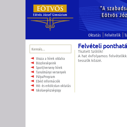
Oktatás
Felvételik
T
Felvételi ponthatá
Keresés:
Tisztelt Szülők!
A hat évfolyamos felvételik
Vissza a hírek oldalra
tesszük közzé.
Büszkeségeink
Sport/verseny hírek
Tanulmányi versenyek
PályaProgram
Ebéd információk
Hit- és erkölcstan oktatás
Iskolaegészségügy