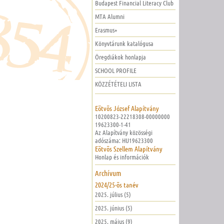
Budapest Financial Literacy Club
MTA Alumni
Erasmus+
Könyvtárunk katalógusa
Öregdiákok honlapja
SCHOOL PROFILE
KÖZZÉTÉTELI LISTA
Eötvös József Alapítvány
10200823-22218308-00000000
19623300-1-41
Az Alapítvány közösségi
adószáma: HU19623300
Eötvös Szellem Alapítvány
Honlap és információk
Archívum
2024/25-ös tanév
2025. július (5)
2025. június (5)
2025. május (9)