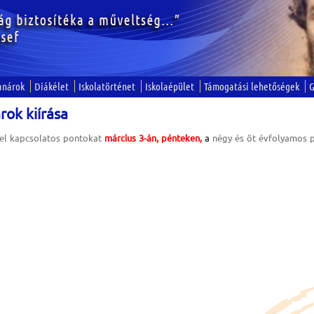
anárok
Diákélet
Iskolatörténet
Iskolaépület
Támogatási lehetőségek
G
rok kiírása
kel kapcsolatos pontokat
március 3-án, pénteken,
a
négy és öt évfolyamos 