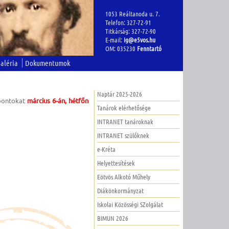
1053 Reáltanoda u. 7.
Telefon: 327-72-91
Titkárság: 327-72-90
E-mail:
ig@e5vos.hu
OM: 035230
Fenntartó
aléria
Dokumentumok
Naptár 2025-2026
pontokat
március 6-án, hétfőn
Tanárok elérhetősége
INTRANET tanároknak
INTRANET szülőknek
e-Kréta
Helyettesítések
Eötvös Alkotó Műhely
Diákönkormányzat
Iskolai Közösségi SZolgálat
BIMUN 2026