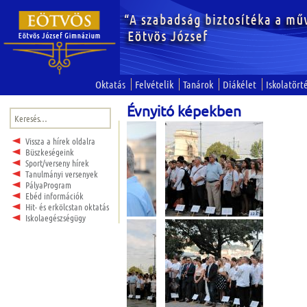
Oktatás
Felvételik
Tanárok
Diákélet
Iskolatört
Évnyitó képekben
Keresés:
Vissza a hírek oldalra
Büszkeségeink
Sport/verseny hírek
Tanulmányi versenyek
PályaProgram
Ebéd információk
Hit- és erkölcstan oktatás
Iskolaegészségügy