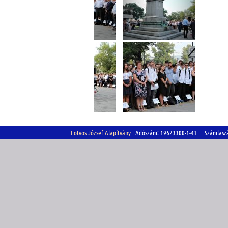
Eötvös József Alapítvány
Adószám: 19623300-1-41 Számlasz