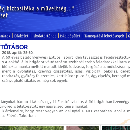
anárok
Diákélet
Iskolatörténet
Iskolaépület
Támogatási lehetőségek
G
PÍTŐTÁBOR
2018. április 28-30.
A 60 éves balatonfenyvesi Eötvös Tábort idén tavasszal is felébresztettük
9.A-sokból álló brigádot VéBé tanárúr szebbnél szebb feladatokkal látta e
időnek, a munka mellett maradt idejük focizásra, forgózásra, mókázásra-ny
ment a gyomlálás, cséving csiszatolás, ásás, vízibicikli pakolás, gereb
rendrakás, gyékény felszerelés, kerti bútor pucolás, ágy cipelés, kerengő mo
szúnyogháló sikálás és még sok egyéb.
ányokat három 11.A-s és egy 11.F-es képviselte. A fiú brigádban tizennégy 9
gy öreg is lelátogatott egy napra, segíteni a munkát.
kiérdemelte, hogy részt vegyen az idei nyári GH-KT csapatban, ahol a 
ot az Eötvös Táborban.