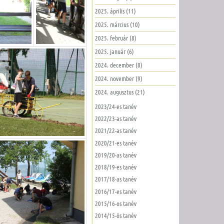
2025. április (11)
2025. március (10)
2025. február (8)
2025. január (6)
2024. december (8)
2024. november (9)
2024. augusztus (21)
2023/24-es tanév
2022/23-as tanév
2021/22-as tanév
2020/21-es tanév
2019/20-as tanév
2018/19-es tanév
2017/18-as tanév
2016/17-es tanév
2015/16-os tanév
2014/15-ös tanév