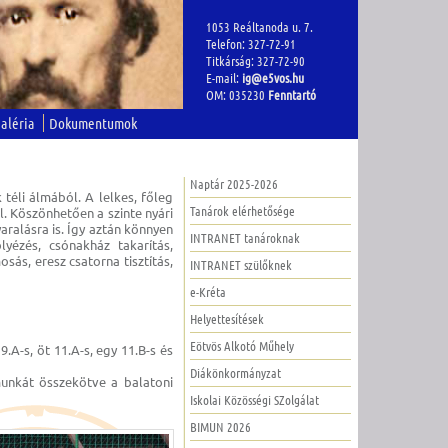
1053 Reáltanoda u. 7.
Telefon: 327-72-91
Titkárság: 327-72-90
E-mail:
ig@e5vos.hu
OM: 035230
Fenntartó
aléria
Dokumentumok
Naptár 2025-2026
 téli álmából. A lelkes, főleg
Tanárok elérhetősége
l. Köszönhetően a szinte nyári
aralásra is. Így aztán könnyen
INTRANET tanároknak
lyézés, csónakház takarítás,
sás, eresz csatorna tisztítás,
INTRANET szülőknek
e-Kréta
Helyettesítések
Eötvös Alkotó Műhely
.A-s, öt 11.A-s, egy 11.B-s és
Diákönkormányzat
munkát összekötve a balatoni
Iskolai Közösségi SZolgálat
BIMUN 2026