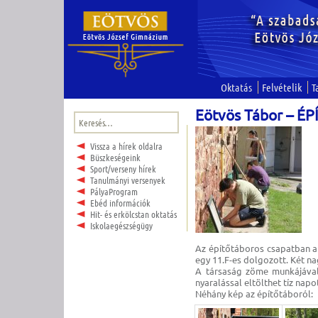
Oktatás
Felvételik
T
Eötvös Tábor – É
Keresés:
Vissza a hírek oldalra
Büszkeségeink
Sport/verseny hírek
Tanulmányi versenyek
PályaProgram
Ebéd információk
Hit- és erkölcstan oktatás
Iskolaegészségügy
Az építőtáboros csapatban a l
egy 11.F-es dolgozott. Két na
A társaság zöme munkájával 
nyaralással eltölthet tíz nap
Néhány kép az építőtáboról: