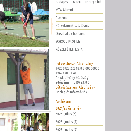
Budapest Financial Literacy Club
MTA Alumni
Erasmus+
Könyvtárunk katalógusa
Öregdiákok honlapja
SCHOOL PROFILE
KÖZZÉTÉTELI LISTA
Eötvös József Alapítvány
10200823-22218308-00000000
19623300-1-41
Az Alapítvány közösségi
adószáma: HU19623300
Eötvös Szellem Alapítvány
Honlap és információk
Archívum
2024/25-ös tanév
2025. július (5)
2025. június (5)
2025. május (9)