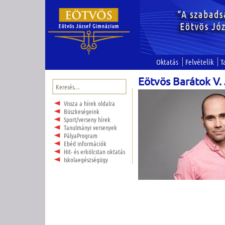
Oktatás
Felvételik
T
Eötvös Barátok V.
Keresés:
Vissza a hírek oldalra
Büszkeségeink
Sport/verseny hírek
Tanulmányi versenyek
PályaProgram
Ebéd információk
Hit- és erkölcstan oktatás
Iskolaegészségügy