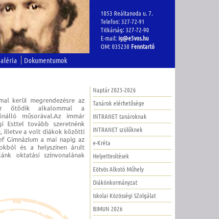
1053 Reáltanoda u. 7.
Telefon: 327-72-91
Titkárság: 327-72-90
E-mail:
ig@e5vos.hu
OM: 035230
Fenntartó
aléria
Dokumentumok
Naptár 2025-2026
mal kerül megrendezésre az
Tanárok elérhetősége
ár ötödik alkalommal a
önálló műsorával.Az immár
INTRANET tanároknak
i Esttel tovább szeretnénk
INTRANET szülőknek
 illetve a volt diákok közötti
sef Gimnázium a mai napig az
e-Kréta
okból és a helyszínen árult
ánk oktatási színvonalának
Helyettesítések
Eötvös Alkotó Műhely
Diákönkormányzat
Iskolai Közösségi SZolgálat
BIMUN 2026