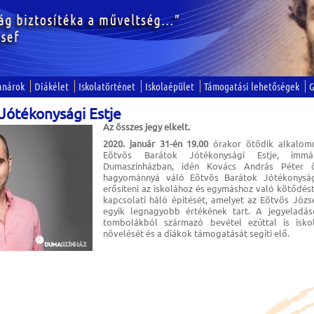
anárok
Diákélet
Iskolatörténet
Iskolaépület
Támogatási lehetőségek
G
 Jótékonysági Estje
Az összes jegy elkelt.
2020. január 31-én 19.00
órakor ötödik alkalom
Eötvös Barátok Jótékonysági Estje, imm
Dumaszínházban, idén Kovács András Péter 
hagyománnyá váló Eötvös Barátok Jótékonyság
erősíteni az iskolához és egymáshoz való kötődést,
kapcsolati háló építését, amelyet az Eötvös Józ
egyik legnagyobb értékének tart. A jegyeladás
tombolákból származó bevétel ezúttal is iskol
növelését és a diákok támogatását segíti elő.