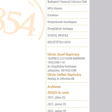
Budapest Financial Literacy Club
MTA Alumni
Erasmus+
Könyvtárunk katalógusa
Öregdiákok honlapja
SCHOOL PROFILE
KÖZZÉTÉTELI LISTA
Eötvös József Alapítvány
10200823-22218308-00000000
19623300-1-41
Az Alapítvány közösségi
adószáma: HU19623300
Eötvös Szellem Alapítvány
Honlap és információk
Archívum
2024/25-ös tanév
2025. július (5)
2025. június (5)
2025. május (9)