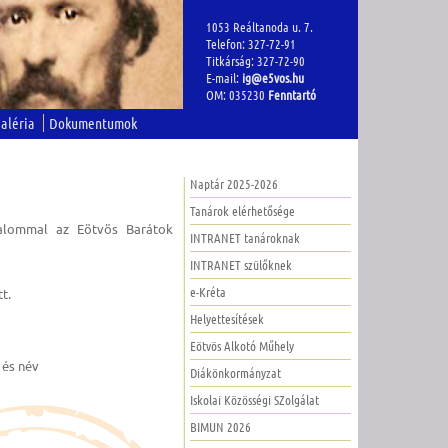
1053 Reáltanoda u. 7.
Telefon: 327-72-91
Titkárság: 327-72-90
E-mail:
ig@e5vos.hu
OM: 035230
Fenntartó
aléria
Dokumentumok
Naptár 2025-2026
Tanárok elérhetősége
kalommal az Eötvös Barátok
INTRANET tanároknak
INTRANET szülőknek
e-Kréta
t.
Helyettesítések
Eötvös Alkotó Műhely
 és név
Diákönkormányzat
Iskolai Közösségi SZolgálat
BIMUN 2026