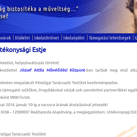
anárok
Diákélet
Iskolatörténet
Iskolaépület
Támogatási lehetőségek
G
tékonysági Estje
ntettel, helyszínváltozás történt!
 kezdettel
József Attila Művelődési Központ
-ban tartjuk meg első al
névben megalakult Pénzügyi Tanácsadó Testület kezdeményezése.
és támogató szülőket, öregdiákokat várjuk sok szeretettel partnerükkel együt
ként 9900 forint.
kat 2016. január 10-ig a vacsora árának átutalásával jelezzék!
3038 – 12000007 Reáltanoda Alapítvány, a megjegyzésben: Jótékonysági Est
nzügyi Tanácsadó Testület