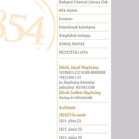
Budapest Financial Literacy Club
MTA Alumni
Erasmus+
Könyvtárunk katalógusa
Öregdiákok honlapja
SCHOOL PROFILE
KÖZZÉTÉTELI LISTA
Eötvös József Alapítvány
10200823-22218308-00000000
19623300-1-41
Az Alapítvány közösségi
adószáma: HU19623300
Eötvös Szellem Alapítvány
Honlap és információk
Archívum
2024/25-ös tanév
2025. július (5)
2025. június (5)
2025. május (9)