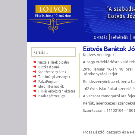
Oktatás
Felvételik
T
Eötvös Barátok Jó
Keresés:
Kedves Vendégek!
A nagy érdeklődésre való teki
Vissza a hírek oldalra
Büszkeségeink
2016 január 16-án 18 órai
Sport/verseny hírek
Jótékonysági Estjét.
Tanulmányi versenyek
Rendezvényünk az ebben a ta
PályaProgram
Ebéd információk
162 éves iskolánkat szerető 
Hit- és erkölcstan oktatás
A vacsora támogatói ára fejen
Iskolaegészségügy
Kérjük, jelentkezési szándéku
Számlaszám: 11100104 – 1801
Moss László igazgató és a Pé