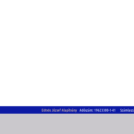
Eötvös József Alapítvány
Adószám: 19623300-1-41 Számlasz