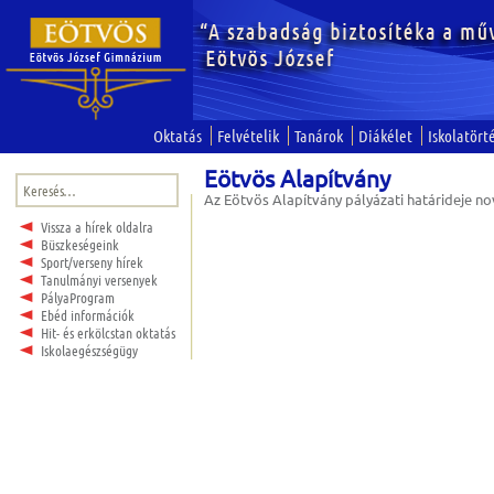
Oktatás
Felvételik
Tanárok
Diákélet
Iskolatört
Eötvös Alapítvány
Keresés:
Az Eötvös Alapítvány pályázati határideje no
Vissza a hírek oldalra
Büszkeségeink
Sport/verseny hírek
Tanulmányi versenyek
PályaProgram
Ebéd információk
Hit- és erkölcstan oktatás
Iskolaegészségügy