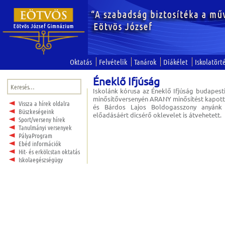
Oktatás
Felvételik
Tanárok
Diákélet
Iskolatört
Éneklő Ifjúság
Keresés:
Iskolánk kórusa az Éneklő Ifjúság budapest
minősítőversenyén ARANY minősítést kapott
Vissza a hírek oldalra
és Bárdos Lajos Boldogasszony anyánk
Büszkeségeink
előadásáért dicsérő oklevelet is átvehetett.
Sport/verseny hírek
Tanulmányi versenyek
PályaProgram
Ebéd információk
Hit- és erkölcstan oktatás
Iskolaegészségügy