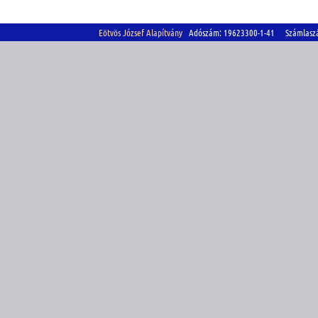
Eötvös József Alapítvány
Adószám: 19623300-1-41 Számlasz