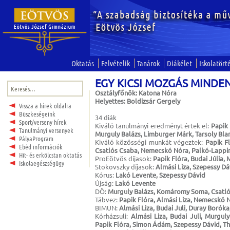
Oktatás
Felvételik
Tanárok
Diákélet
Iskolatört
EGY KICSI MOZGÁS MINDENKI
Keresés:
Osztályfőnök: Katona Nóra
Helyettes: Boldizsár Gergely
Vissza a hírek oldalra
Büszkeségeink
34 diák
Sport/verseny hírek
Kiváló tanulmányi eredményt értek el:
Papik 
Tanulmányi versenyek
Murguly Balázs, Limburger Márk, Tarsoly Bla
PályaProgram
Kiváló közösségi munkát végeztek:
Papik Fl
Ebéd információk
Csatlós Csaba, Nemecskó Nóra, Palkó-Lappint
Hit- és erkölcstan oktatás
ProEötvös díjasok:
Papik Flóra, Budai Júlia,
Iskolaegészségügy
Stokovszky díjasok:
Almási Liza, Szepessy Dá
Kórus:
Lakó Levente, Szepessy Dávid
Újság:
Lakó Levente
DÖ:
Murguly Balázs, Komáromy Soma, Csatló
Tábvez:
Papik Flóra, Almási Liza, Nemecskó 
BIMUN:
Almási Liza, Budai Juli, Duray Boróka
Kórházsuli:
Almási Liza, Budai Juli, Murgul
Papik Flóra, Simon Ádám, Szepessy Dávid, Thu