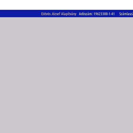
Eötvös József Alapítvány
Adószám: 19623300-1-41 Számlasz