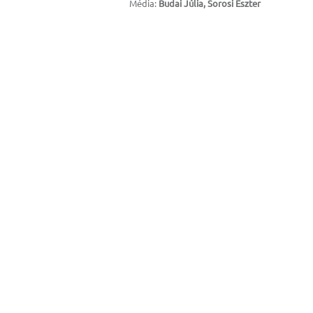
Média:
Budai Júlia, Sorosi Eszter