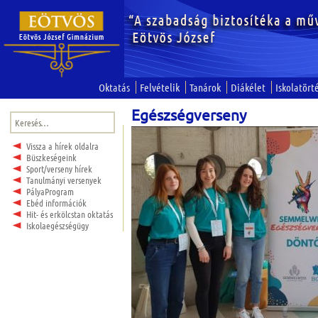
Oktatás
Felvételik
Tanárok
Diákélet
Iskolatört
Egészségverseny
Keresés:
Vissza a hírek oldalra
Büszkeségeink
Sport/verseny hírek
Tanulmányi versenyek
PályaProgram
Ebéd információk
Hit- és erkölcstan oktatás
Iskolaegészségügy