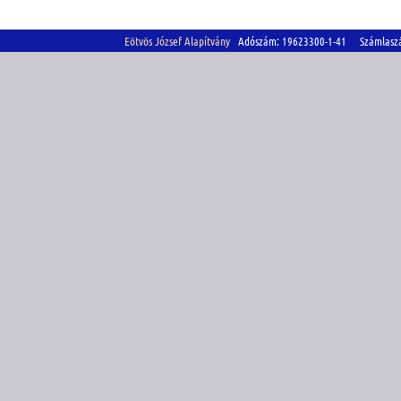
Eötvös József Alapítvány
Adószám: 19623300-1-41 Számlasz