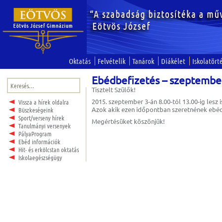
Oktatás
Felvételik
Tanárok
Diákélet
Iskolatört
Ebédbefizetés – szeptembe
Keresés:
Tisztelt Szülők!
2015. szeptember 3-án 8.00-tól 13.00-ig lesz
Vissza a hírek oldalra
Azok akik ezen időpontban szeretnének ebéde
Büszkeségeink
Sport/verseny hírek
Megértésüket köszönjük!
Tanulmányi versenyek
PályaProgram
Ebéd információk
Hit- és erkölcstan oktatás
Iskolaegészségügy