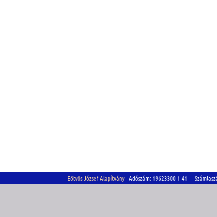
Eötvös József Alapítvány
Adószám: 19623300-1-41 Számlasz