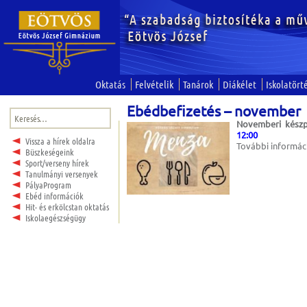
Oktatás
Felvételik
Tanárok
Diákélet
Iskolatört
Ebédbefizetés – november
Keresés:
Novemberi készp
12:00
Vissza a hírek oldalra
További informá
Büszkeségeink
Sport/verseny hírek
Tanulmányi versenyek
PályaProgram
Ebéd információk
Hit- és erkölcstan oktatás
Iskolaegészségügy