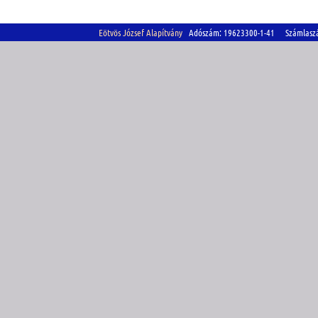
Eötvös József Alapítvány
Adószám: 19623300-1-41 Számlasz