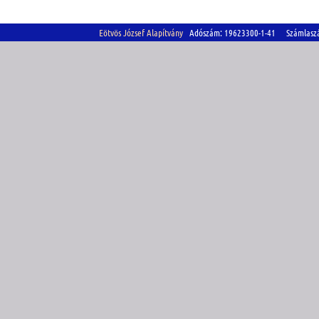
Eötvös József Alapítvány
Adószám: 19623300-1-41 Számlasz