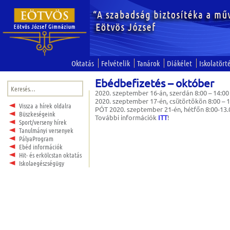
Oktatás
Felvételik
Tanárok
Diákélet
Iskolatört
Ebédbefizetés – október
Keresés:
2020. szeptember 16-án, szerdán 8:00 – 14:00
2020. szeptember 17-én, csütörtökön 8:00 – 1
Vissza a hírek oldalra
PÓT 2020. szeptember 21-én, hétfőn 8:00-13.
Büszkeségeink
További információk
ITT
!
Sport/verseny hírek
Tanulmányi versenyek
PályaProgram
Ebéd információk
Hit- és erkölcstan oktatás
Iskolaegészségügy