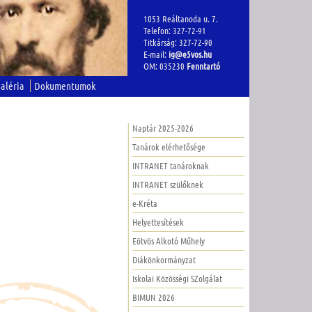
1053 Reáltanoda u. 7.
Telefon: 327-72-91
Titkárság: 327-72-90
E-mail:
ig@e5vos.hu
OM: 035230
Fenntartó
aléria
Dokumentumok
Naptár 2025-2026
Tanárok elérhetősége
INTRANET tanároknak
INTRANET szülőknek
e-Kréta
Helyettesítések
Eötvös Alkotó Műhely
Diákönkormányzat
Iskolai Közösségi SZolgálat
BIMUN 2026