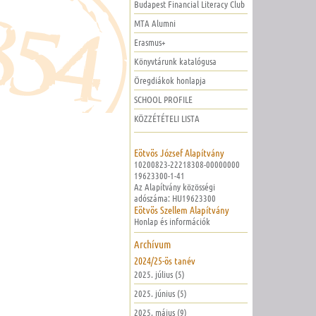
Budapest Financial Literacy Club
MTA Alumni
Erasmus+
Könyvtárunk katalógusa
Öregdiákok honlapja
SCHOOL PROFILE
KÖZZÉTÉTELI LISTA
Eötvös József Alapítvány
10200823-22218308-00000000
19623300-1-41
Az Alapítvány közösségi
adószáma: HU19623300
Eötvös Szellem Alapítvány
Honlap és információk
Archívum
2024/25-ös tanév
2025. július (5)
2025. június (5)
2025. május (9)