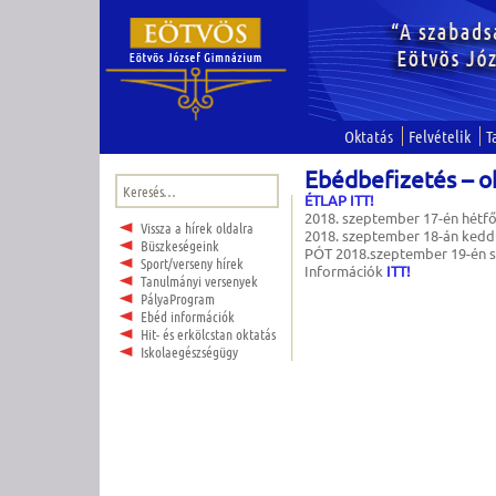
Oktatás
Felvételik
T
Ebédbefizetés – o
Keresés:
ÉTLAP ITT!
2018. szeptember 17-én hétfő 
Vissza a hírek oldalra
2018. szeptember 18-án kedd 
Büszkeségeink
PÓT 2018.szeptember 19-én sz
Sport/verseny hírek
Információk
ITT!
Tanulmányi versenyek
PályaProgram
Ebéd információk
Hit- és erkölcstan oktatás
Iskolaegészségügy