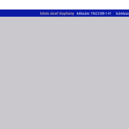
Eötvös József Alapítvány
Adószám: 19623300-1-41 Számlasz