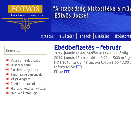
Oktatás
Felvételik
Tanárok
Diákélet
Iskolatört
Ebédbefizetés – február
Keresés:
2019. január 14-én, hétfőn 8:00 – 15:00 óráig
2019. január 15-én, kedden 8:00 – 15:00 óráig
Vissza a hírek oldalra
PÓT 2019. január 18-án, pénteken 8:00-13.00 
Büszkeségeink
Információk
ITT
!
Sport/verseny hírek
Étlap
ITT
!
Tanulmányi versenyek
PályaProgram
Ebéd információk
Hit- és erkölcstan oktatás
Iskolaegészségügy