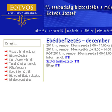
Oktatás
Felvételik
Tanárok
Diákélet
Iskolatört
Ebédbefizetés – december
Keresés:
2019. november 13-án szerda 8:00 – 14:00 ór
2019. november 14-én csütörtök 8:00 – 14:00
Vissza a hírek oldalra
PÓT 2019. november 20-án szerda 8:00-13.00
Büszkeségeink
Információk
ITT
!
Sport/verseny hírek
Szülői tájékoztató ITT!
Tanulmányi versenyek
Étlap
ITT
!
PályaProgram
Ebéd információk
Hit- és erkölcstan oktatás
Iskolaegészségügy