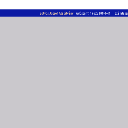
Eötvös József Alapítvány
Adószám: 19623300-1-41 Számlasz