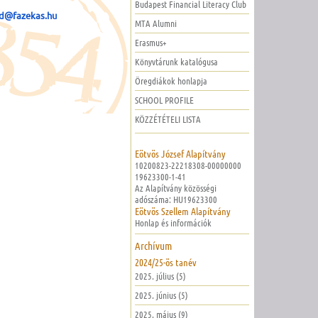
Budapest Financial Literacy Club
d@fazekas.hu
MTA Alumni
Erasmus+
Könyvtárunk katalógusa
Öregdiákok honlapja
SCHOOL PROFILE
KÖZZÉTÉTELI LISTA
Eötvös József Alapítvány
10200823-22218308-00000000
19623300-1-41
Az Alapítvány közösségi
adószáma: HU19623300
Eötvös Szellem Alapítvány
Honlap és információk
Archívum
2024/25-ös tanév
2025. július (5)
2025. június (5)
2025. május (9)