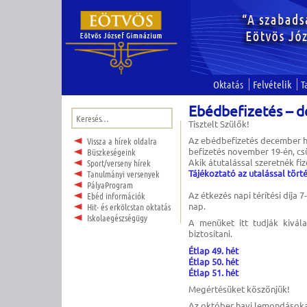
Oktatás
Felvételik
T
Ebédbefizetés – 
Keresés:
Tisztelt Szülők!
Az ebédbefizetés december hó
Vissza a hírek oldalra
befizetés november 19-én, cs
Büszkeségeink
Akik átutalással szeretnék f
Sport/verseny hírek
Tájékoztató az utalással törté
Tanulmányi versenyek
PályaProgram
Az étkezés napi térítési díja
Ebéd információk
nap.
Hit- és erkölcstan oktatás
Iskolaegészségügy
A menüket itt tudják kivála
biztosítani.
Étlap 49. hét
Étlap 50. hét
Étlap 51. hét
Megértésüket köszönjük!
Az október havi lemondások