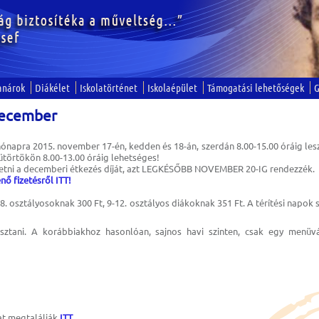
anárok
Diákélet
Iskolatörténet
Iskolaépület
Támogatási lehetőségek
G
december
napra 2015. november 17-én, kedden és 18-án, szerdán 8.00-15.00 óráig lesz
ütörtökön 8.00-13.00 óráig lehetséges!
izetni a decemberi étkezés díját, azt LEGKÉSŐBB NOVEMBER 20-IG rendezzék.
nő fizetésről ITT!
 7-8. osztályosoknak 300 Ft, 9-12. osztályos diákoknak 351 Ft. A térítési na
sztani. A korábbiakhoz hasonlóan, sajnos havi szinten, csak egy menüv
at megtalálják
ITT
.