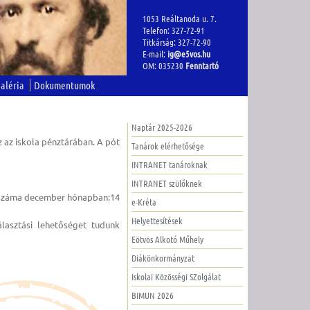
1053 Reáltanoda u. 7.
Telefon: 327-72-91
Titkárság: 327-72-90
E-mail:
ig@e5vos.hu
OM: 035230
Fenntartó
aléria
Dokumentumok
Naptár 2025-2026
 az iskola pénztárában. A pót
Tanárok elérhetősége
INTRANET tanároknak
INTRANET szülőknek
pok száma december hónapban:14
e-Kréta
Helyettesítések
álasztási lehetőséget tudunk
Eötvös Alkotó Műhely
Diákönkormányzat
Iskolai Közösségi SZolgálat
BIMUN 2026