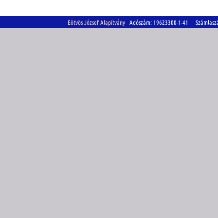
Eötvös József Alapítvány
Adószám: 19623300-1-41 Számlasz