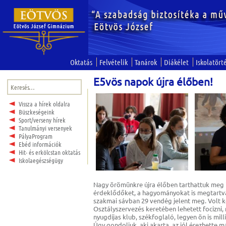
Oktatás
Felvételik
Tanárok
Diákélet
Iskolatört
E5vös napok újra élőben!
Keresés:
Vissza a hírek oldalra
Büszkeségeink
Sport/verseny hírek
Tanulmányi versenyek
PályaProgram
Ebéd információk
Hit- és erkölcstan oktatás
Iskolaegészségügy
Nagy örömünkre újra élőben tarthattuk meg i
érdeklődőket, a hagyományokat is megtartva.
szakmai sávban 29 vendég jelent meg. Volt ko
Osztályszervezés keretében lehetett focizni,
nyugdíjas klub, székfoglaló, legyen ön is mil
Úgy gondoljuk, aki akarta, az jól érezhette m