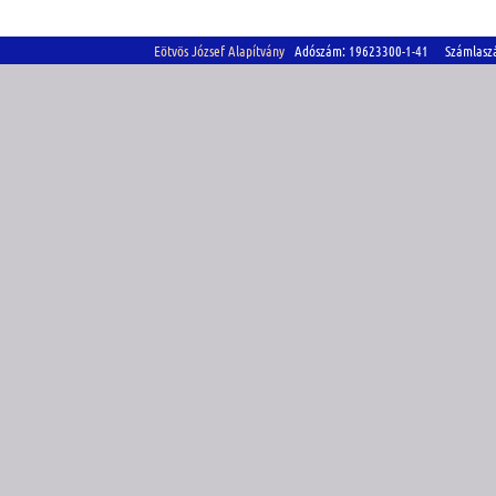
Eötvös József Alapítvány
Adószám: 19623300-1-41 Számlasz