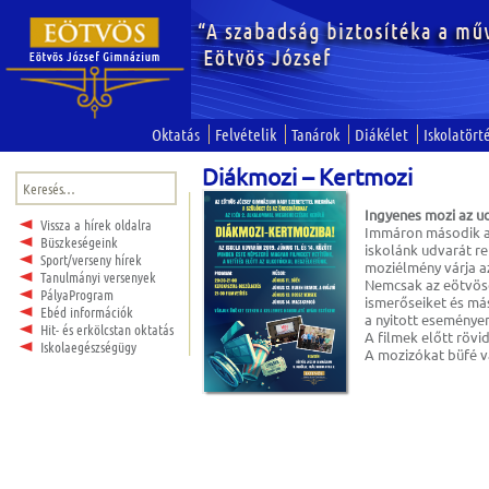
Oktatás
Felvételik
Tanárok
Diákélet
Iskolatört
Diákmozi – Kertmozi
Keresés:
Ingyenes mozi az u
Vissza a hírek oldalra
Immáron második 
Büszkeségeink
iskolánk udvarát r
Sport/verseny hírek
moziélmény várja a
Tanulmányi versenyek
Nemcsak az eötvösö
PályaProgram
ismerőseiket és más
Ebéd információk
a nyitott eseménye
Hit- és erkölcstan oktatás
A filmek előtt rövi
Iskolaegészségügy
A mozizókat büfé vá