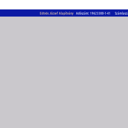
Eötvös József Alapítvány
Adószám: 19623300-1-41 Számlasz