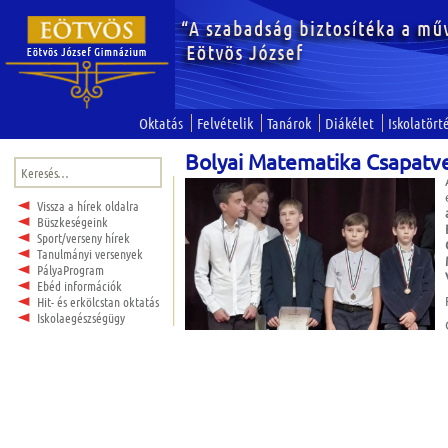
Oktatás
Felvételik
Tanárok
Diákélet
Iskolatört
Bolyai Matematika Csapatv
Keresés:
Vissza a hírek oldalra
Büszkeségeink
Sport/verseny hírek
Tanulmányi versenyek
PályaProgram
Ebéd információk
Hit- és erkölcstan oktatás
Iskolaegészségügy