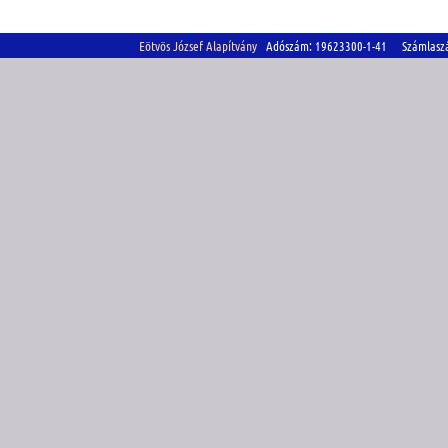
Eötvös József Alapítvány
Adószám: 19623300-1-41 Számlasz