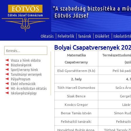
Oktatás
Felvételik
Tanárok
Diákélet
Iskolatört
Bolyai Csapatversenyek 20
Keresés:
Matematika
Természettudomá
Vissza a hírek oldalra
Csapatverseny
(szó
Büszkeségeink
Sport/verseny hírek
Első Gyorsétterem (9.b)
Peti bá pad
Tanulmányi versenyek
PályaProgram
2. hely
4. 
Ebéd információk
Tóth Marcell Domonkos
Szűcs Ár
Hit- és erkölcstan oktatás
Iskolaegészségügy
Sisak Bence
Gergel
Kovács Gregor
Lázár
Bense Tamás István
Simon Rud
Felkészítő tanáraik:
Felkészít
Horváthné Bujtás Anna,
Tóthné Tarsoly Z