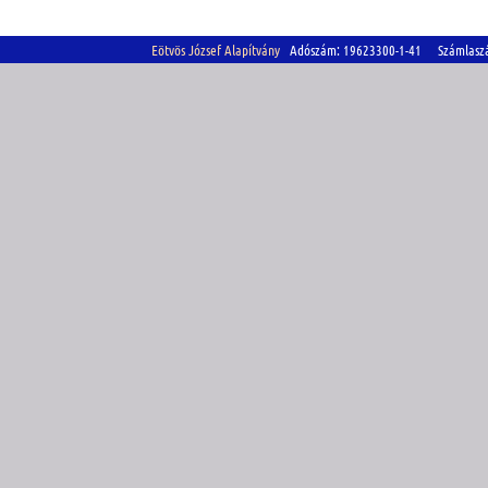
Eötvös József Alapítvány
Adószám: 19623300-1-41 Számlasz