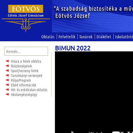
Oktatás
Felvételik
Tanárok
Diákélet
Iskolatört
BIMUN 2022
Keresés:
Vissza a hírek oldalra
Büszkeségeink
Sport/verseny hírek
Tanulmányi versenyek
PályaProgram
Ebéd információk
Hit- és erkölcstan oktatás
Iskolaegészségügy