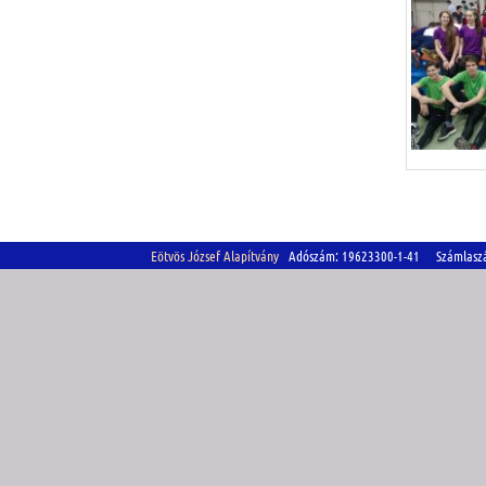
Eötvös József Alapítvány
Adószám: 19623300-1-41 Számlasz