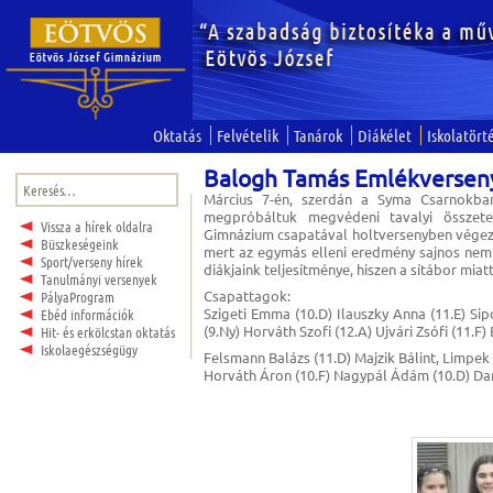
Oktatás
Felvételik
Tanárok
Diákélet
Iskolatört
Balogh Tamás Emlékversen
Keresés:
Március 7-én, szerdán a Syma Csarnokban
megpróbáltuk megvédeni tavalyi összete
Vissza a hírek oldalra
Gimnázium csapatával holtversenyben végezt
Büszkeségeink
mert az egymás elleni eredmény sajnos nem
Sport/verseny hírek
diákjaink teljesítménye, hiszen a sítábor mia
Tanulmányi versenyek
Csapattagok:
PályaProgram
Szigeti Emma (10.D) Ilauszky Anna (11.E) Sip
Ebéd információk
(9.Ny) Horváth Szofi (12.A) Ujvári Zsófi (11.F
Hit- és erkölcstan oktatás
Iskolaegészségügy
Felsmann Balázs (11.D) Majzik Bálint, Limpek 
Horváth Áron (10.F) Nagypál Ádám (10.D) Dar