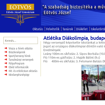
Oktatás
Felvételik
Tanárok
Diákélet
Iskolatört
Atlétika Diákolimpia, budap
Keresés:
Négy versenyző képviselte iskolánkat a kétn
jogot az országos diákolimpiai döntőn való 
Vissza a hírek oldalra
Eredmények:
Büszkeségeink
Leány 100m-es síkfutás: 2. Sipos Borbála (10.
Sport/verseny hírek
Fiú 110m-es gátfutás: 2. Majzik Bálint (9.c)
Tanulmányi versenyek
Fiú 400m-es síkfutás: 3. Felsmann Balázs (9
PályaProgram
Ebéd információk
Hit- és erkölcstan oktatás
Iskolaegészségügy