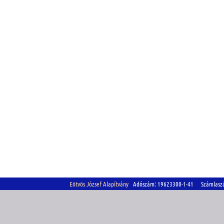
Eötvös József Alapítvány
Adószám: 19623300-1-41 Számlasz