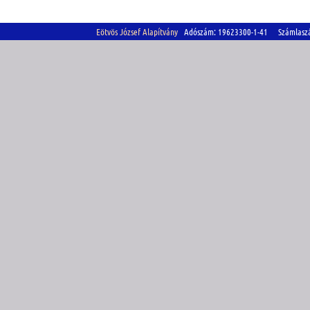
Eötvös József Alapítvány
Adószám: 19623300-1-41 Számlasz