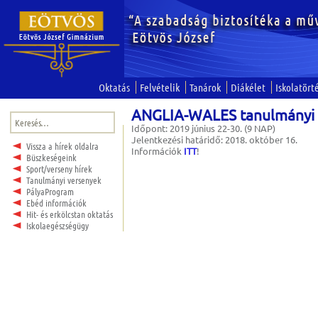
Oktatás
Felvételik
Tanárok
Diákélet
Iskolatört
ANGLIA-WALES tanulmányi 
Keresés:
Időpont: 2019 június 22-30. (9 NAP)
Jelentkezési határidő: 2018. október 16.
Vissza a hírek oldalra
Információk
ITT
!
Büszkeségeink
Sport/verseny hírek
Tanulmányi versenyek
PályaProgram
Ebéd információk
Hit- és erkölcstan oktatás
Iskolaegészségügy