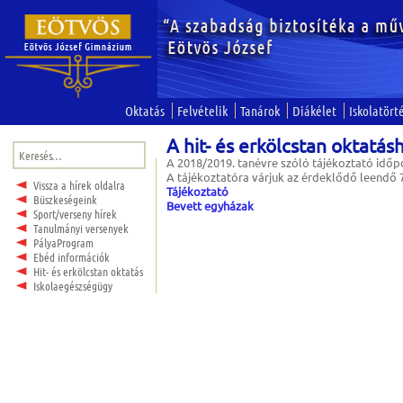
Oktatás
Felvételik
Tanárok
Diákélet
Iskolatört
A hit- és erkölcstan oktatás
Keresés:
A 2018/2019. tanévre szóló tájékoztató időpo
A tájékoztatóra várjuk az érdeklődő leendő 7.
Vissza a hírek oldalra
Tájékoztató
Büszkeségeink
Bevett egyházak
Sport/verseny hírek
Tanulmányi versenyek
PályaProgram
Ebéd információk
Hit- és erkölcstan oktatás
Iskolaegészségügy