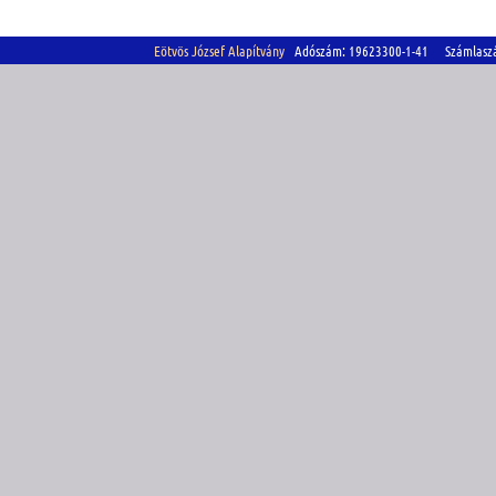
Eötvös József Alapítvány
Adószám: 19623300-1-41 Számlasz