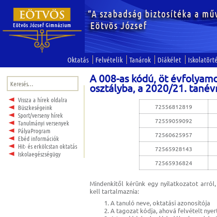
Oktatás
Felvételik
Tanárok
Diákélet
Iskolatört
A 008-as kódú, öt évfolyam
Keresés:
osztályba, a 2020/21. tanévr
Vissza a hírek oldalra
72556812819
Büszkeségeink
Sport/verseny hírek
72559059092
Tanulmányi versenyek
PályaProgram
72560625957
Ebéd információk
Hit- és erkölcstan oktatás
72565928143
Iskolaegészségügy
72565936824
Mindenkitől kérünk egy nyilatkozatot arról
kell tartalmaznia:
A tanuló neve, oktatási azonosítója
A tagozat kódja, ahová felvételt nyer