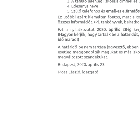
A tanuló jelenlegi iskolája címmel és
Édesanya neve
Szülő telefonos és
email-es elérhető
Ez utóbbi azért kiemelten fontos, mert a 
összes információt. (Pl. tankönyvek, beiratko
Ezt a nyilatkozatot
2020. április 28-ig
kérj
(Nagyon kérjük, hogy tartsák be a határidőt,
idő marad!)
A határidő be nem tartása jogvesztő, ebben a
esetleg meggondolták magukat és más iskolá
megváltozott szándékukat.
Budapest, 2020. április 23.
Moss László, igazgató