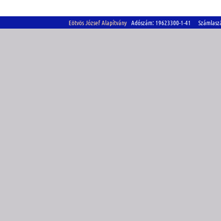
Eötvös József Alapítvány
Adószám: 19623300-1-41 Számlasz