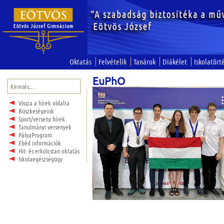
Oktatás
Felvételik
Tanárok
Diákélet
Iskolatört
EuPhO
Keresés:
Vissza a hírek oldalra
Büszkeségeink
Sport/verseny hírek
Tanulmányi versenyek
PályaProgram
Ebéd információk
Hit- és erkölcstan oktatás
Iskolaegészségügy