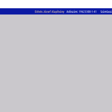
Eötvös József Alapítvány
Adószám: 19623300-1-41 Számlasz