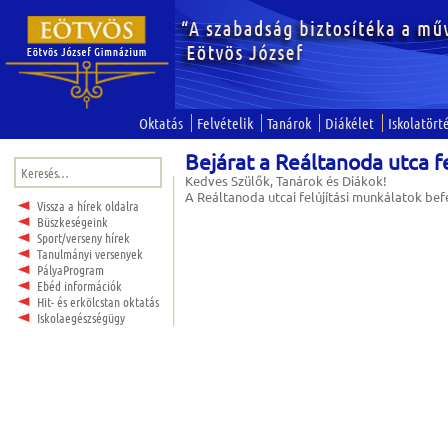
Oktatás
Felvételik
Tanárok
Diákélet
Iskolatört
Bejárat a Reáltanoda utca f
Keresés:
Kedves Szülők, Tanárok és Diákok!
A Reáltanoda utcai felújítási munkálatok befej
Vissza a hírek oldalra
Büszkeségeink
Sport/verseny hírek
Tanulmányi versenyek
PályaProgram
Ebéd információk
Hit- és erkölcstan oktatás
Iskolaegészségügy