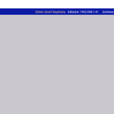
Eötvös József Alapítvány
Adószám: 19623300-1-41 Számlasz