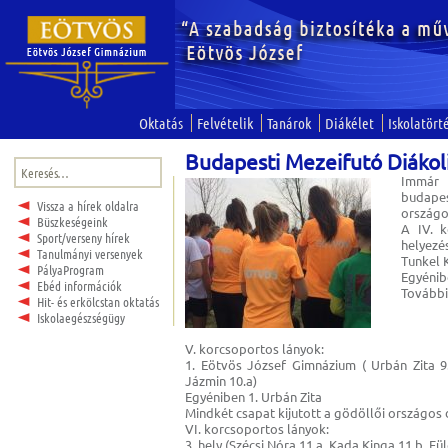
Oktatás
Felvételik
Tanárok
Diákélet
Iskolatört
Budapesti Mezeifutó Diákol
Keresés:
Immár 
budapes
Vissza a hírek oldalra
országo
Büszkeségeink
A IV. k
Sport/verseny hírek
helyezé
Tanulmányi versenyek
Tunkel 
PályaProgram
Egyénibe
Ebéd információk
További
Hit- és erkölcstan oktatás
Iskolaegészségügy
V. korcsoportos lányok:
1. Eötvös József Gimnázium ( Urbán Zita 9.
Jázmin 10.a)
Egyéniben 1. Urbán Zita
Mindkét csapat kijutott a gödöllői országos 
VI. korcsoportos lányok:
3. hely (Szécsi Nóra 11.a, Kada Kinga 11.b, F