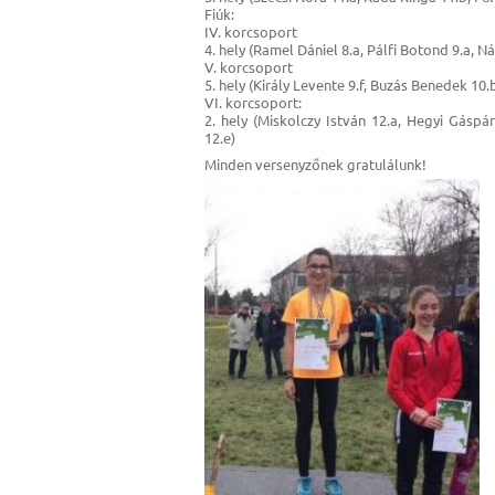
Fiúk:
IV. korcsoport
4. hely (Ramel Dániel 8.a, Pálfi Botond 9.a, 
V. korcsoport
5. hely (Király Levente 9.f, Buzás Benedek 10
VI. korcsoport:
2. hely (Miskolczy István 12.a, Hegyi Gásp
12.e)
Minden versenyzőnek gratulálunk!