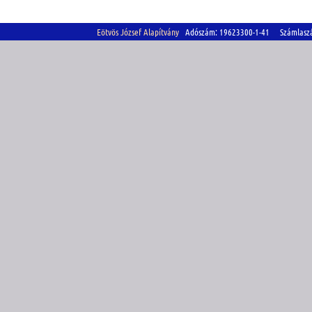
Eötvös József Alapítvány
Adószám: 19623300-1-41 Számlasz