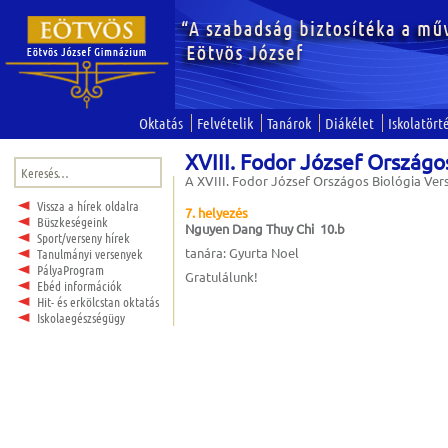
Oktatás
Felvételik
Tanárok
Diákélet
Iskolatört
XVIII. Fodor József Országo
Keresés:
A XVIII. Fodor József Országos Biológia Ver
Vissza a hírek oldalra
7. helyezés
Büszkeségeink
Nguyen Dang Thuy Chi 10.b
Sport/verseny hírek
tanára: Gyurta Noel
Tanulmányi versenyek
PályaProgram
Gratulálunk!
Ebéd információk
Hit- és erkölcstan oktatás
Iskolaegészségügy