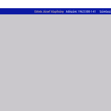
Eötvös József Alapítvány
Adószám: 19623300-1-41 Számlasz