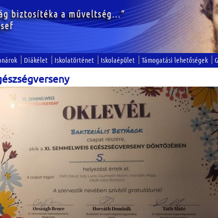
anárok
Diákélet
Iskolatörténet
Iskolaépület
Támogatási lehetőségek
G
gészségverseny