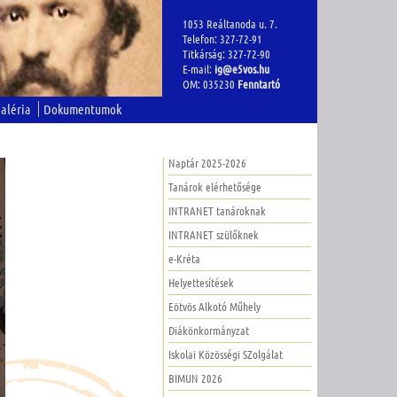
1053 Reáltanoda u. 7.
Telefon: 327-72-91
Titkárság: 327-72-90
E-mail:
ig@e5vos.hu
OM: 035230
Fenntartó
aléria
Dokumentumok
Naptár 2025-2026
Tanárok elérhetősége
INTRANET tanároknak
INTRANET szülőknek
e-Kréta
Helyettesítések
Eötvös Alkotó Műhely
Diákönkormányzat
Iskolai Közösségi SZolgálat
BIMUN 2026