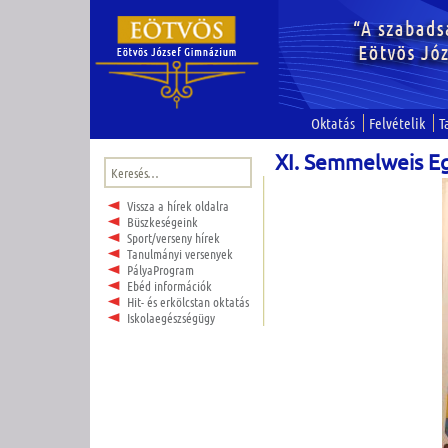
Oktatás
Felvételik
T
XI. Semmelweis E
Keresés:
Vissza a hírek oldalra
Büszkeségeink
Sport/verseny hírek
Tanulmányi versenyek
PályaProgram
Ebéd információk
Hit- és erkölcstan oktatás
Iskolaegészségügy