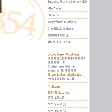
Budapest Financial Literacy Club
MTA Alumni
Erasmus+
Könyvtárunk katalógusa
Öregdiákok honlapja
SCHOOL PROFILE
KÖZZÉTÉTELI LISTA
Eötvös József Alapítvány
10200823-22218308-00000000
19623300-1-41
Az Alapítvány közösségi
adószáma: HU19623300
Eötvös Szellem Alapítvány
Honlap és információk
Archívum
2024/25-ös tanév
2025. július (5)
2025. június (5)
2025. május (9)