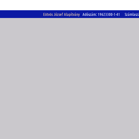
Eötvös József Alapítvány
Adószám: 19623300-1-41 Számlasz