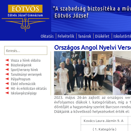
Oktatás
Felvételik
Tanárok
Diákélet
Iskolatört
Országos Angol Nyelvi Ver
Keresés:
Vissza a hírek oldalra
Büszkeségeink
Sport/verseny hírek
Tanulmányi versenyek
PályaProgram
Ebéd információk
Hit- és erkölcstan oktatás
Iskolaegészségügy
2023. május 26-án zajlott az országos ve
évfolyamos diákok I. kategóriában, míg a 1
döntőjét a hagyomány szerint Barcson rende
Diákjaink a következő helyezéseket érték el:
Kovács Laura Jázmin 9. A
( 1. Kategória )