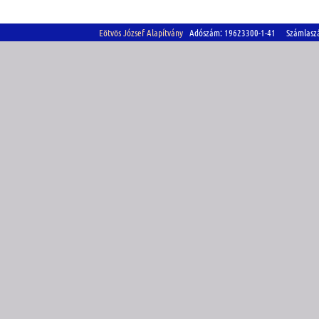
Eötvös József Alapítvány
Adószám: 19623300-1-41 Számlasz