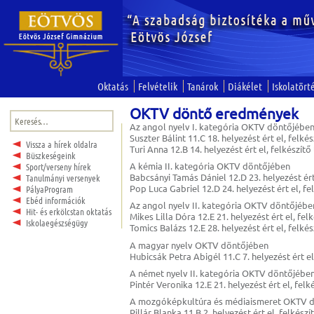
Oktatás
Felvételik
Tanárok
Diákélet
Iskolatört
OKTV döntő eredmények
Keresés:
Az angol nyelv I. kategória OKTV döntőjébe
Suszter Bálint 11.C 18. helyezést ért el, felk
Vissza a hírek oldalra
Turi Anna 12.B 14. helyezést ért el, felkészít
Büszkeségeink
A kémia II. kategória OKTV döntőjében
Sport/verseny hírek
Babcsányi Tamás Dániel 12.D 23. helyezést ért
Tanulmányi versenyek
Pop Luca Gabriel 12.D 24. helyezést ért el, f
PályaProgram
Ebéd információk
Az angol nyelv II. kategória OKTV döntőjébe
Hit- és erkölcstan oktatás
Mikes Lilla Dóra 12.E 21. helyezést ért el, fe
Iskolaegészségügy
Tomics Balázs 12.E 28. helyezést ért el, felké
A magyar nyelv OKTV döntőjében
Hubicsák Petra Abigél 11.C 7. helyezést ért el
A német nyelv II. kategória OKTV döntőjébe
Pintér Veronika 12.E 21. helyezést ért el, fel
A mozgóképkultúra és médiaismeret OKTV 
Pillár Blanka 11.B 2. helyezést ért el, felkés